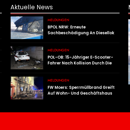
Aktuelle
News
MELDUNGEN
BPOL NRW: Erneute
Sachbeschädigung An Diesellok –
Bundespolizei Sucht Zeugen
MELDUNGEN
POL-OB: 15-Jähriger E-Scooter-
Fahrer Nach Kollision Durch Die
Luft Geschleudert – Schwer
Verletzt
MELDUNGEN
FW Moers: Sperrmüllbrand Greift
Auf Wohn- Und Geschäftshaus
Über