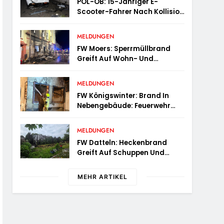
POL-OB: 15-Jähriger E-
Scooter-Fahrer Nach Kollision
Durch Die Luft Geschleudert –
Schwer Verletzt
MELDUNGEN
FW Moers: Sperrmüllbrand
Greift Auf Wohn- Und
Geschäftshaus Über
MELDUNGEN
FW Königswinter: Brand In
Nebengebäude: Feuerwehr
Sichert Angrenzende
Wohnhäuser
MELDUNGEN
FW Datteln: Heckenbrand
Greift Auf Schuppen Und
Wohngebäude Über
MEHR ARTIKEL