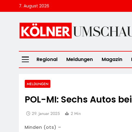
Skip
7. August 2026
to
content
Kölner Umscha
Regional
Meldungen
Magazin
MELDUNGEN
POL-MI: Sechs Autos bei
29. Januar 2025
2 Min
Minden (ots) –