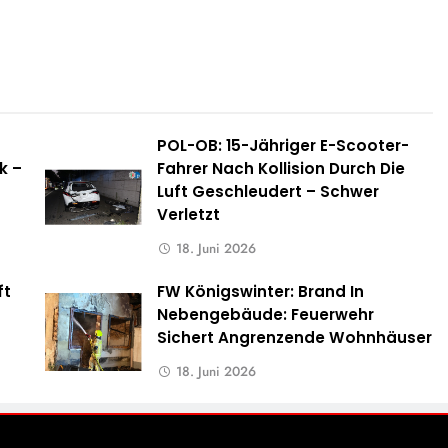
POL-OB: 15-Jähriger E-Scooter-
k –
Fahrer Nach Kollision Durch Die
Luft Geschleudert – Schwer
Verletzt
18. Juni 2026
ft
FW Königswinter: Brand In
s
Nebengebäude: Feuerwehr
Sichert Angrenzende Wohnhäuser
18. Juni 2026