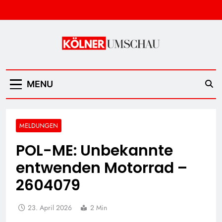
Skip
to
content
Kölner Umschau
MENU
MELDUNGEN
POL-ME: Unbekannte
entwenden Motorrad –
2604079
23. April 2026
2 Min