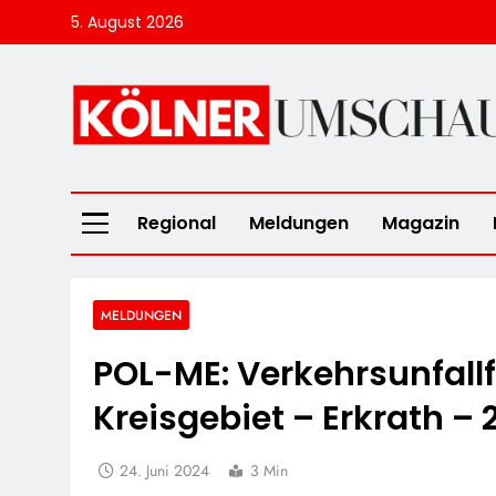
Skip
5. August 2026
to
content
Kölner Umscha
Regional
Meldungen
Magazin
MELDUNGEN
POL-ME: Verkehrsunfall
Kreisgebiet – Erkrath –
24. Juni 2024
3 Min