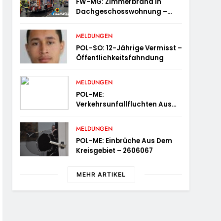
FW-MG: Zimmerbrand In
Dachgeschosswohnung –
Wohnung Unbewohnbar
MELDUNGEN
POL-SO: 12-Jährige Vermisst –
Öffentlichkeitsfahndung
MELDUNGEN
POL-ME:
Verkehrsunfallfluchten Aus
Dem Kreisgebiet – 2606071
MELDUNGEN
POL-ME: Einbrüche Aus Dem
Kreisgebiet – 2606067
MEHR ARTIKEL