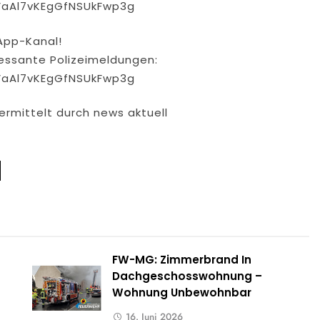
VaAl7vKEgGfNSUkFwp3g
App-Kanal!
eressante Polizeimeldungen:
VaAl7vKEgGfNSUkFwp3g
ermittelt durch news aktuell
FW-MG: Zimmerbrand In
Dachgeschosswohnung –
Wohnung Unbewohnbar
16. Juni 2026