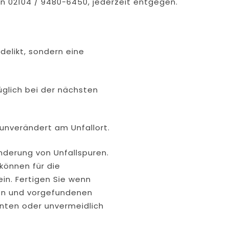
fon 02104 / 9480-6450, jederzeit entgegen.
sdelikt, sondern eine
üglich bei der nächsten
unverändert am Unfallort.
nderung von Unfallspuren.
 können für die
ein. Fertigen Sie wenn
ion und vorgefundenen
nten oder unvermeidlich