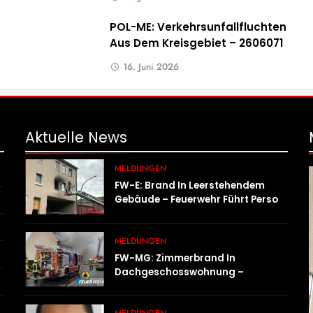
POL-ME: Verkehrsunfallfluchten
Aus Dem Kreisgebiet – 2606071
16. Juni 2026
Aktuelle
News
MELDUNGEN
FW-E: Brand In Leerstehendem
Gebäude – Feuerwehr Führt Person
Ins Freie
MELDUNGEN
FW-MG: Zimmerbrand In
Dachgeschosswohnung –
Wohnung Unbewohnbar