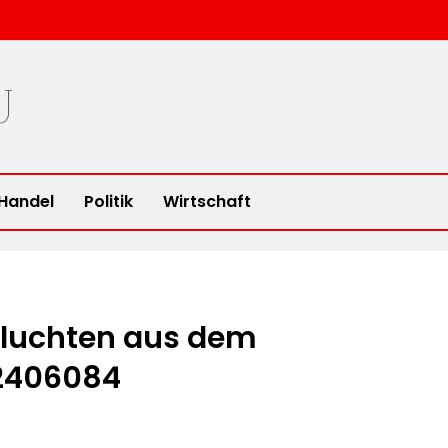
u
Handel
Politik
Wirtschaft
fluchten aus dem
 2406084