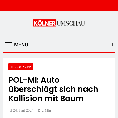
Skip
to
content
Kölner Umschau
MENU
MELDUNGEN
POL-MI: Auto
überschlägt sich nach
Kollision mit Baum
24. Juni 2024
2 Min