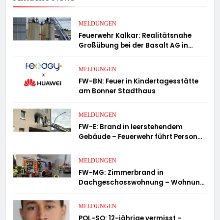
MELDUNGEN
Feuerwehr Kalkar: Realitätsnahe
Großübung bei der Basalt AG in
Kalkar fordert zahlreiche
Einsatzkräfte
MELDUNGEN
FW-BN: Feuer in Kindertagesstätte
am Bonner Stadthaus
MELDUNGEN
FW-E: Brand in leerstehendem
Gebäude – Feuerwehr führt Person
ins Freie
MELDUNGEN
FW-MG: Zimmerbrand in
Dachgeschosswohnung – Wohnung
unbewohnbar
MELDUNGEN
POL-SO: 12-jährige vermisst –