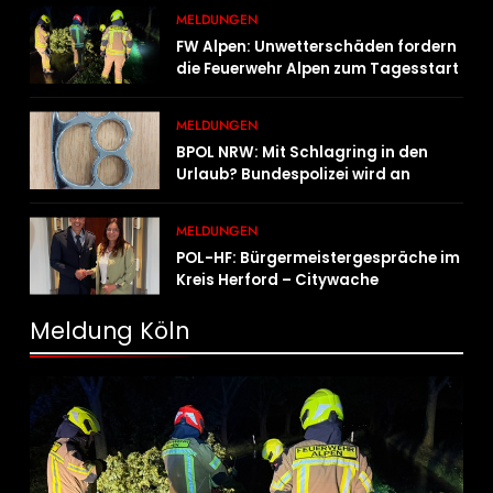
MELDUNGEN
FW Alpen: Unwetterschäden fordern
die Feuerwehr Alpen zum Tagesstart
MELDUNGEN
BPOL NRW: Mit Schlagring in den
Urlaub? Bundespolizei wird an
Sicherheitskontrolle fündig
MELDUNGEN
POL-HF: Bürgermeistergespräche im
Kreis Herford – Citywache
erfoglreiches Beispiel der
Zusammenarbeit in Herford
Meldung Köln