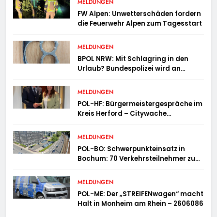
MELDUNGEN
FW Alpen: Unwetterschäden fordern
die Feuerwehr Alpen zum Tagesstart
MELDUNGEN
BPOL NRW: Mit Schlagring in den
Urlaub? Bundespolizei wird an
Sicherheitskontrolle fündig
MELDUNGEN
POL-HF: Bürgermeistergespräche im
Kreis Herford – Citywache
erfoglreiches Beispiel der
Zusammenarbeit in Herford
MELDUNGEN
POL-BO: Schwerpunkteinsatz in
Bochum: 70 Verkehrsteilnehmer zu
schnell unterwegs
MELDUNGEN
POL-ME: Der „STREIFENwagen“ macht
Halt in Monheim am Rhein – 2606086