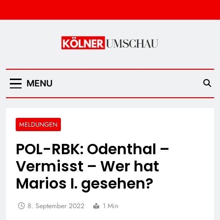
Skip
to
content
Kölner Umschau
MENU
MELDUNGEN
POL-RBK: Odenthal –
Vermisst – Wer hat
Marios I. gesehen?
8. September 2022
1 Min