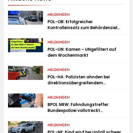
MELDUNGEN
POL-OB: Erfolgreicher
Kontrolleinsatz zum Behördenziel
„Sichere Innenstadt“
MELDUNGEN
POL-UN: Kamen – UNgefiltert auf
dem Wochenmarkt
MELDUNGEN
POL-HA: Polizisten ahnden bei
direktionsübergreifendem
Kontrolleinsatz diverse Verstöße
MELDUNGEN
BPOL NRW: Fahndungstreffer:
Bundespolizei vollstreckt
Haftbefehle
MELDUNGEN
POL-NE: Kind wird bei Unfall schwer