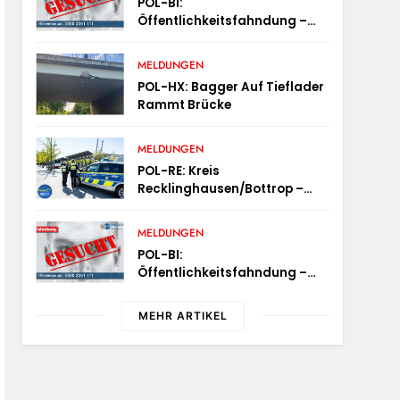
POL-BI:
Öffentlichkeitsfahndung –
Schnaps-Dieb Gesucht
MELDUNGEN
POL-HX: Bagger Auf Tieflader
Rammt Brücke
MELDUNGEN
POL-RE: Kreis
Recklinghausen/Bottrop –
Mobile Wache Ist Unterwegs –
„PräsenzPlus“
MELDUNGEN
POL-BI:
Öffentlichkeitsfahndung –
Whiskey-Dieb Gesucht
MEHR ARTIKEL