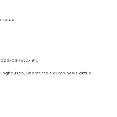
.nrw.de
qGD6xCSHwLUxl91q
klinghausen, übermittelt durch news aktuell