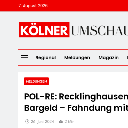
Skip
7. August 2026
to
content
Kölner Umscha
Regional
Meldungen
Magazin
MELDUNGEN
POL-RE: Recklinghausen
Bargeld – Fahndung mit
26. Juni 2024
2 Min