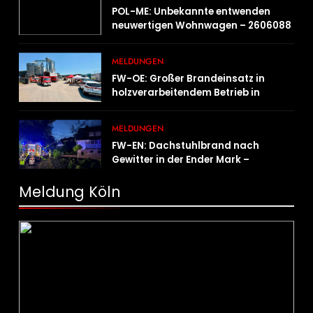
POL-ME: Unbekannte entwenden
neuwertigen Wohnwagen – 2606088
MELDUNGEN
FW-OE: Großer Brandeinsatz in
holzverarbeitendem Betrieb in
Oedingen fordert Einsatzkräfte über
13 Stunden
MELDUNGEN
FW-EN: Dachstuhlbrand nach
Gewitter in der Ender Mark –
Feuerwehr verhindert größere
Brandausbreitung
Meldung Köln