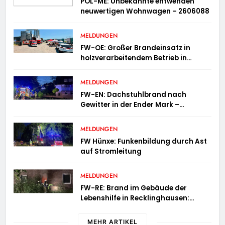
POL-ME: Unbekannte entwenden
neuwertigen Wohnwagen – 2606088
MELDUNGEN
FW-OE: Großer Brandeinsatz in
holzverarbeitendem Betrieb in
Oedingen fordert Einsatzkräfte über
13 Stunden
MELDUNGEN
FW-EN: Dachstuhlbrand nach
Gewitter in der Ender Mark –
Feuerwehr verhindert größere
Brandausbreitung
MELDUNGEN
FW Hünxe: Funkenbildung durch Ast
auf Stromleitung
MELDUNGEN
FW-RE: Brand im Gebäude der
Lebenshilfe in Recklinghausen:
Niemand verletzt
MEHR ARTIKEL