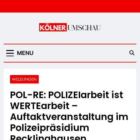
Skip
to
content
Kölner Umschau
MENU
MELDUNGEN
POL-RE: POLIZEIarbeit ist
WERTEarbeit –
Auftaktveranstaltung im
Polizeipräsidium
Recklinghausen