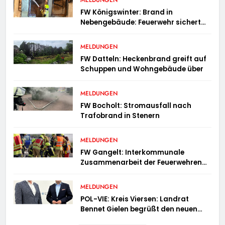
MELDUNGEN
FW Königswinter: Brand in
Nebengebäude: Feuerwehr sichert
angrenzende Wohnhäuser
MELDUNGEN
FW Datteln: Heckenbrand greift auf
Schuppen und Wohngebäude über
MELDUNGEN
FW Bocholt: Stromausfall nach
Trafobrand in Stenern
MELDUNGEN
FW Gangelt: Interkommunale
Zusammenarbeit der Feuerwehren
der Gemeinden Selfkant und
Gangelt
MELDUNGEN
POL-VIE: Kreis Viersen: Landrat
Bennet Gielen begrüßt den neuen
Leiter der Kriminalpolizei