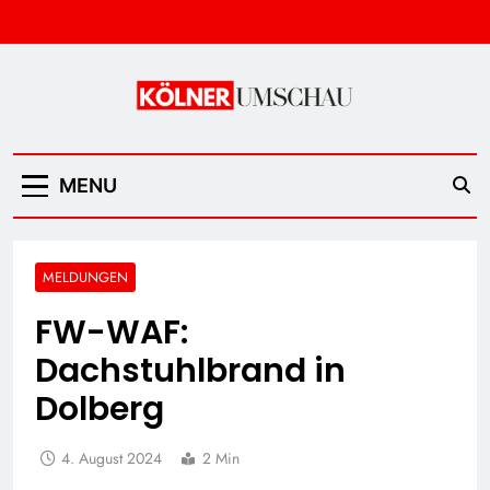
Skip
to
content
Kölner Umschau
MENU
MELDUNGEN
FW-WAF:
Dachstuhlbrand in
Dolberg
4. August 2024
2 Min